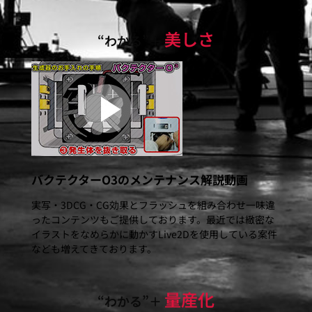
美しさ
“わかる”＋
バクテクターO3のメンテナンス解説動画
実写・3DCG・CG効果とフラッシュを組み合わせ一味違
ったコンテンツもご提供しております。最近では緻密な
イラストをなめらかに動かすLive2Dを使用している案件
なども増えてきております。
量産化
“わかる”＋