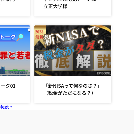
様
立正大学様
トーク01
「新NISAって何なのさ？」
（税金がただになる？）
Next »